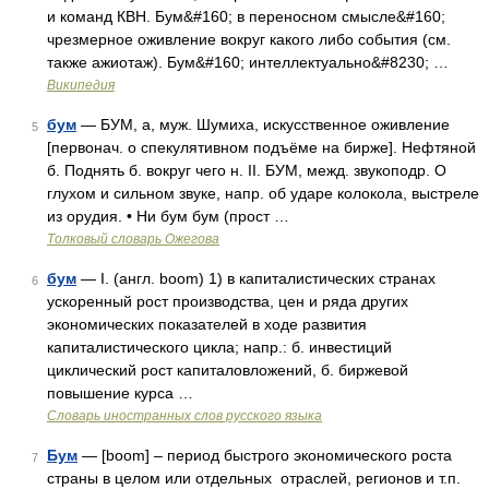
и команд КВН. Бум&#160; в переносном смысле&#160;
чрезмерное оживление вокруг какого либо события (см.
также ажиотаж). Бум&#160; интеллектуально&#8230; …
Википедия
бум
— БУМ, а, муж. Шумиха, искусственное оживление
5
[первонач. о спекулятивном подъёме на бирже]. Нефтяной
б. Поднять б. вокруг чего н. II. БУМ, межд. звукоподр. О
глухом и сильном звуке, напр. об ударе колокола, выстреле
из орудия. • Ни бум бум (прост …
Толковый словарь Ожегова
бум
— I. (англ. boom) 1) в капиталистических странах
6
ускоренный рост производства, цен и ряда других
экономических показателей в ходе развития
капиталистического цикла; напр.: б. инвестиций
циклический рост капиталовложений, б. биржевой
повышение курса …
Словарь иностранных слов русского языка
Бум
— [boom] – период быстрого экономического роста
7
страны в целом или отдельных отраслей, регионов и т.п.