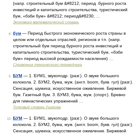
(напр. строительный бум &#8212; период .бурного роста
инвестиций и капитального строительства, туристический
бум, «бэби бум» &#8212; период&#8230; …
Экономико-математический словарь
бум
— Период быстрого экономического роста страны в
8
целом или отдельных отраслей, регионов и т.п. (напр.
строительный бум период бурного роста инвестиций и
капитального строительства, туристический бум, «бэби
бум» период высокой рождаемости населения) …
Справочник технического переводчика
БУМ
— 1. БУМ1, звукоподр. (разг.). О звуке большого
9
колокола. 2. БУМ2, бума, муж. (англ. boom, букв. гул) (разг.).
Сенсация, шумиха; искусственное оживление. Биржевой
бум. Газетный бум. 3. БУМ3, бума, муж. (спорт.). Бревно
для гимнастических упражнений …
Толковый словарь Ушакова
БУМ
— 1. БУМ1, звукоподр. (разг.). О звуке большого
10
колокола. 2. БУМ2, бума, муж. (англ. boom, букв. гул) (разг.).
Сенсация, шумиха; искусственное оживление. Биржевой