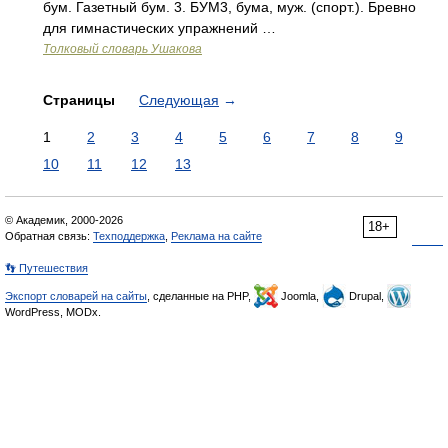
бум. Газетный бум. 3. БУМ3, бума, муж. (спорт.). Бревно
для гимнастических упражнений …
Толковый словарь Ушакова
Страницы
Следующая
→
1
2
3
4
5
6
7
8
9
10
11
12
13
© Академик, 2000-2026
18+
Обратная связь:
Техподдержка
,
Реклама на сайте
👣 Путешествия
Экспорт словарей на сайты
, сделанные на PHP,
Joomla,
Drupal,
WordPress, MODx.