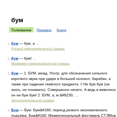
бум
Толкование
Перевод
Книги
бум
— бум, а …
1
Русский орфографический словарь
бум
— бум/ …
2
Морфемно-орфографический словарь
бум
— 1. БУМ, межд. Употр. для обозначения сильного
3
короткого звука при ударе в большой колокол, барабан, а
также при падении тяжёлого предмета. ◊ Ни бум бум (не
знать, не понимать). Совершенно ничего. А ведь в живописи
он ни бум бум! 2. БУМ, а; м.&#8230; …
Энциклопедический словарь
Бум
— Бум: Бум&#160; период резкого экономического
4
подъёма. Бум&#160; Межрегиональный фестиваль СТЭМов